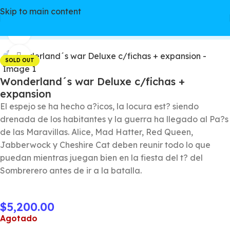
Skip to main content
Inicio
/
Juegos de mesa
/
Kickstarter
Watch video
Click to enlarge
SOLD OUT
Wonderland´s war Deluxe c/fichas +
expansion
El espejo se ha hecho a?icos, la locura est? siendo
drenada de los habitantes y la guerra ha llegado al Pa?s
de las Maravillas. Alice, Mad Hatter, Red Queen,
Jabberwock y Cheshire Cat deben reunir todo lo que
puedan mientras juegan bien en la fiesta del t? del
Sombrerero antes de ir a la batalla.
$
5,200.00
Agotado