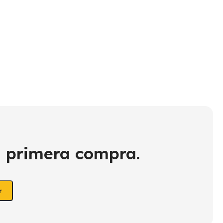
Th
$
7
u primera compra.