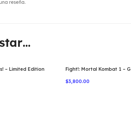
una reseña.
star…
! – Limited Edition
Fight!: Mortal Kombat 1 – 
Here!
$
3,800.00