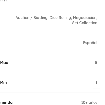
list
Auction / Bidding
,
Dice Rolling
,
Negociación
,
Set Collection
Español
 Max
5
 Min
1
omenda
10+ años