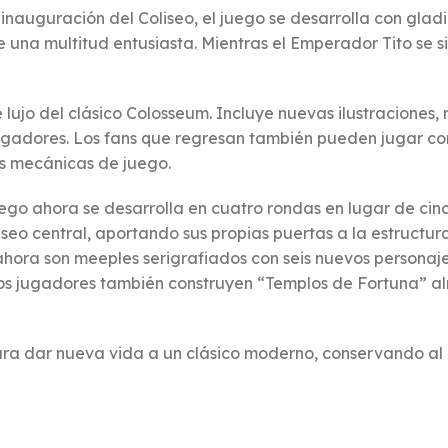
a inauguración del Coliseo, el juego se desarrolla con gl
una multitud entusiasta. Mientras el Emperador Tito se sie
lujo del clásico Colosseum. Incluye nuevas ilustraciones,
dores. Los fans que regresan también pueden jugar con la
s mecánicas de juego.
uego ahora se desarrolla en cuatro rondas en lugar de cin
eo central, aportando sus propias puertas a la estructura
 ahora son meeples serigrafiados con seis nuevos personaje
 Los jugadores también construyen “Templos de Fortuna” a
dar nueva vida a un clásico moderno, conservando al mis