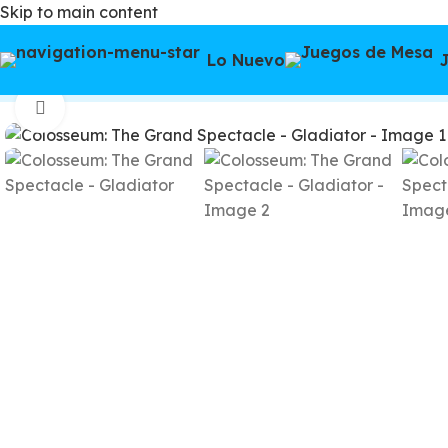
Skip to main content
Watch video
Lo Nuevo
Inicio
/
Juegos de mesa
/
Preventas
/
Colosseum: The Gr
Click to enlarge