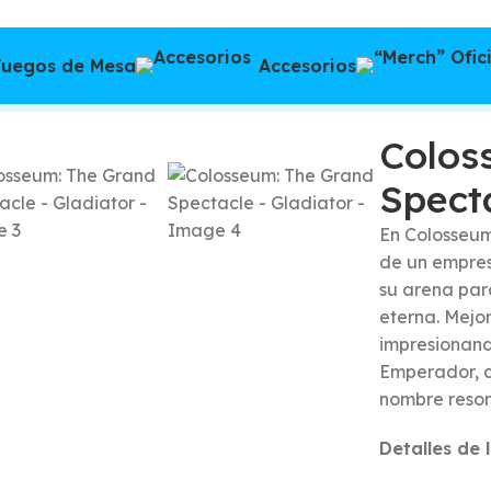
Juegos de Mesa
Accesorios
and Spectacle – Gladiator
Colos
Spect
En Colosseum
de un empres
su arena par
eterna. Mejor
impresionand
Emperador, c
nombre reson
Detalles de 