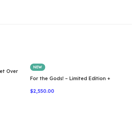
NEW
Get Over
For the Gods! – Limited Edition +
Metal tokens
$
2,550.00