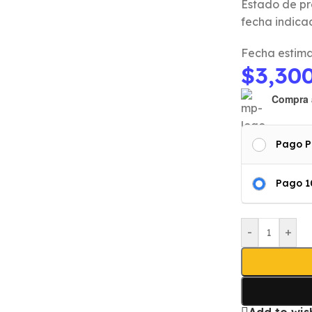
Estado de pr
fecha indica
Fecha estima
$
3,30
Compra 
Pago P
Pago 
-
+