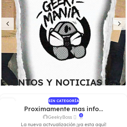
EVENTOS Y NOTICIAS
SIN CATEGORÍA
28
Proximamente mas info…
ABR
0
GeekyBoss
La nueva actvualización ¡ya esta aquí!