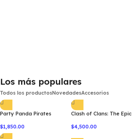
L
$
Los más populares
Todos los productos
Novedades
Accesorios
Party Panda Pirates
Clash of Clans: The Epic
Deluxe + Mini Expas
Raid “Core Edition” +
$
1,850.00
$
4,500.00
Expansiones