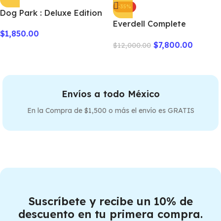
-35%
Dog Park : Deluxe Edition
Everdell Complete
$
1,850.00
Collection + Premium
$
7,800.00
slevees
$
12,000.00
Envíos a todo México
En la Compra de $1,500 o más el envío es GRATIS
Suscríbete y recibe un 10% de
descuento en tu primera compra.