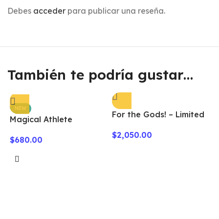
Debes
acceder
para publicar una reseña.
También te podría gustar…
NEW
For the Gods! – Limited
Magical Athlete
Edition
$
2,050.00
$
680.00
F
–