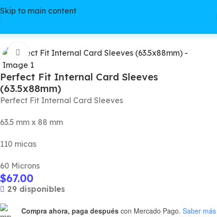
Skip to main content
Inicio
/
Accesorios
/
Micas
Click to enlarge
Perfect Fit Internal Card Sleeves
(63.5x88mm)
Perfect Fit Internal Card Sleeves
63.5 mm x 88 mm
110 micas
60 Microns
$
67.00
29 disponibles
Compra ahora, paga después
con Mercado Pago.
Saber más