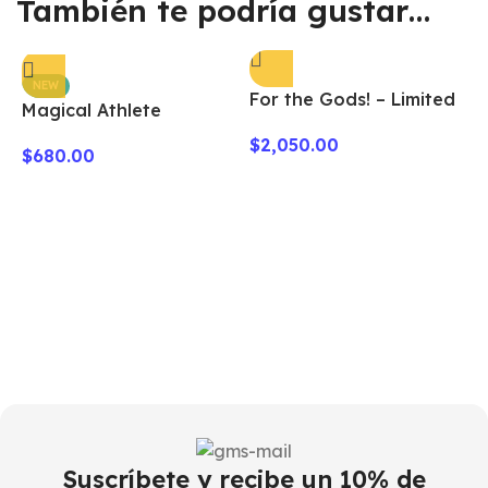
También te podría gustar…
NEW
For the Gods! – Limited
Magical Athlete
Edition
$
2,050.00
$
680.00
F
–
$
Suscríbete y recibe un 10% de