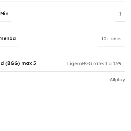
 Min
1
omenda
10+ años
ad (BGG) max 5
Ligero
BGG rate: 1 a 1.99
Allplay