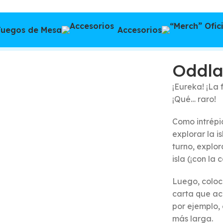
Juegos de Mesa
Accesorios
xp + Upgrade pack
Oddla
¡Eureka! ¡La 
¡Qué… raro!
Como intrépid
explorar la i
turno, explo
isla (¡con la
Luego, coloca
carta que ac
por ejemplo, 
más larga.