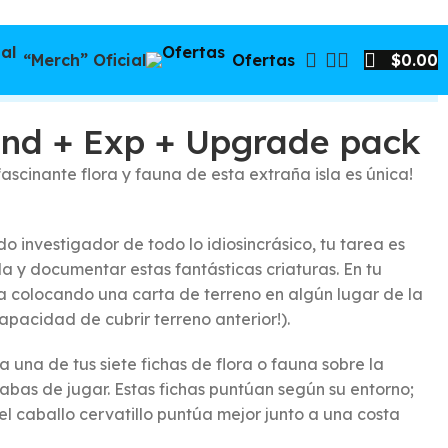
“Merch” Oficial
Ofertas
$
0.00
nd + Exp + Upgrade pack
fascinante flora y fauna de esta extraña isla es única!
o investigador de todo lo idiosincrásico, tu tarea es
sla y documentar estas fantásticas criaturas. En tu
ra colocando una carta de terreno en algún lugar de la
 capacidad de cubrir terreno anterior!).
 una de tus siete fichas de flora o fauna sobre la
abas de jugar. Estas fichas puntúan según su entorno;
el caballo cervatillo puntúa mejor junto a una costa