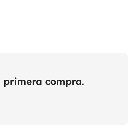
Co
$
7
u primera compra.