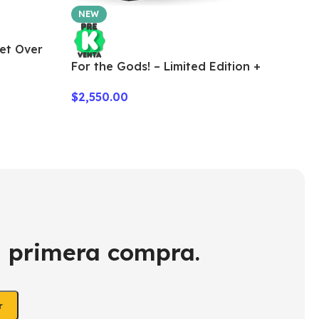
NEW
Get Over
Th
For the Gods! – Limited Edition +
$
7
Metal tokens
$
2,550.00
u primera compra.