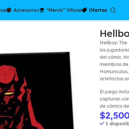
esa
Accesorios
“Merch” Oficial
Ofertas
 Board Game
Hellb
Hellboy: The
los jugadore
del cómic. Ha
miembros de 
Homunculus, 
artefactos a
El juego inc
capturan con 
de cómics de
$
2,50
1 disponi