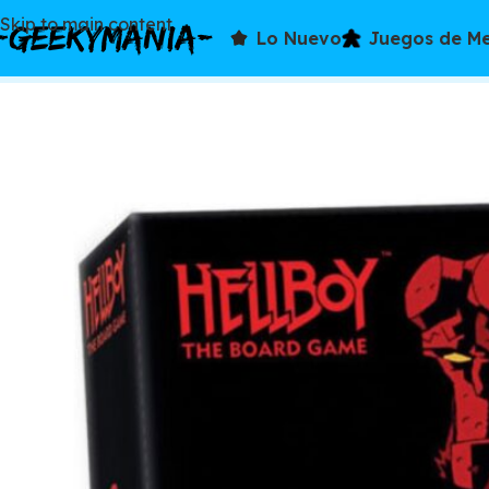
Skip to main content
Lo Nuevo
Juegos de M
Inicio
/
Juegos de mesa
/
Estándar (retail)
/
Hellboy The