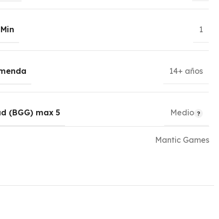
 Min
1
omenda
14+ años
ad (BGG) max 5
Medio
Mantic Games