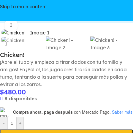
Skip to main content
Watch video
Inicio
/
Juegos de mesa
/
Estándar (retail)
Click to enlarge
Chicken!
¡Abre el tubo y empieza a tirar dados con tu familia y
amigos! En ¡Pollo!, los jugadores tirarán dados en cada
turno, tentando a la suerte para conseguir más pollos y
evitar a los zorros.
$
480.00
8 disponibles
Compra ahora, paga después
con Mercado Pago.
Saber más
-
+