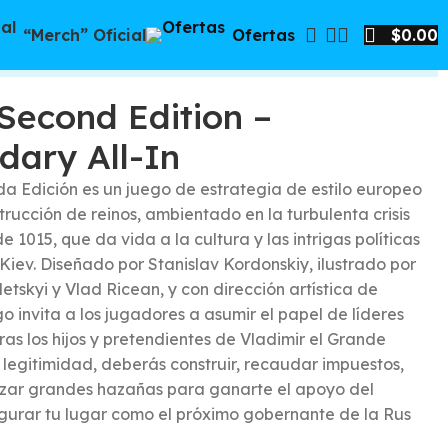
“Merch” Oficial
Ofertas
$
0.00
 Second Edition –
dary All-In
da Edición es un juego de estrategia de estilo europeo
trucción de reinos, ambientado en la turbulenta crisis
e 1015, que da vida a la cultura y las intrigas políticas
Kiev. Diseñado por Stanislav Kordonskiy, ilustrado por
tskyi y Vlad Ricean, y con dirección artística de
o invita a los jugadores a asumir el papel de líderes
tras los hijos y pretendientes de Vladimir el Grande
 legitimidad, deberás construir, recaudar impuestos,
lizar grandes hazañas para ganarte el apoyo del
gurar tu lugar como el próximo gobernante de la Rus