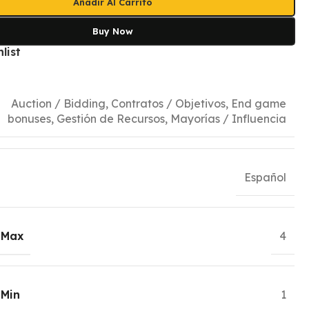
Añadir Al Carrito
Buy Now
list
Auction / Bidding
,
Contratos / Objetivos
,
End game
bonuses
,
Gestión de Recursos
,
Mayorías / Influencia
Español
 Max
4
 Min
1