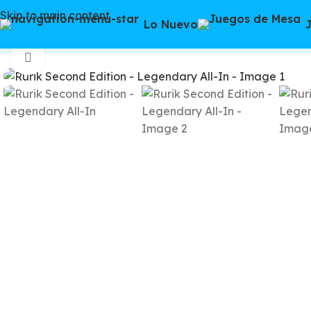
Skip to main content
Watch video
Lo Nuevo
Inicio
/
Juegos de mesa
/
Preventas
/
Rurik Second Editi
Click to enlarge