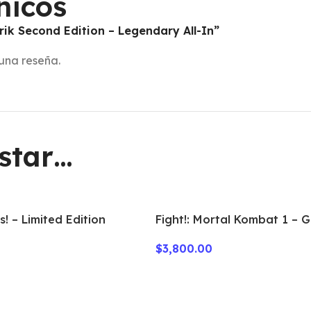
nicos
rik Second Edition – Legendary All-In”
una reseña.
star…
! – Limited Edition
Fight!: Mortal Kombat 1 – 
Here!
$
3,800.00