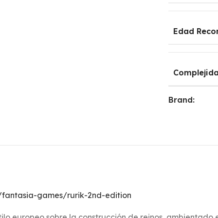
Edad Rec
Complejid
Brand:
fantasia-games/rurik-2nd-edition
ilo europeo sobre la construcción de reinos, ambientado en