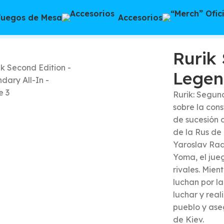
Juegos de Mesa
Accesorios
on – Legendary All-In
Rurik
Legen
Rurik: Segun
sobre la cons
de sucesión d
de la Rus de 
Yaroslav Rade
Yoma, el jueg
rivales. Mien
luchan por la
luchar y rea
pueblo y ase
de Kiev.