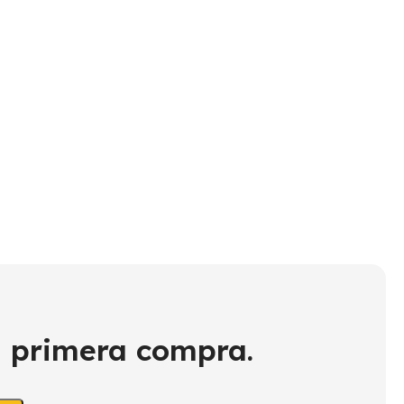
Th
$
7
u primera compra.