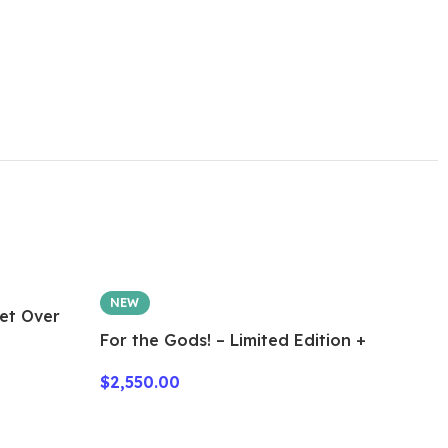
NEW
Get Over
For the Gods! – Limited Edition +
Metal tokens
$
2,550.00