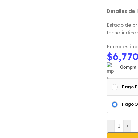
Detalles de 
Estado de pr
fecha indica
Fecha estima
$
6,77
Compra 
Pago P
Pago 
-
+