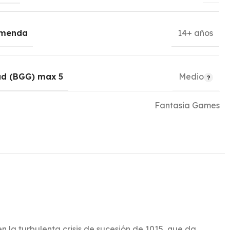
omenda
14+ años
ad (BGG) max 5
Medio
Fantasia Games
 la turbulenta crisis de sucesión de 1015, que da