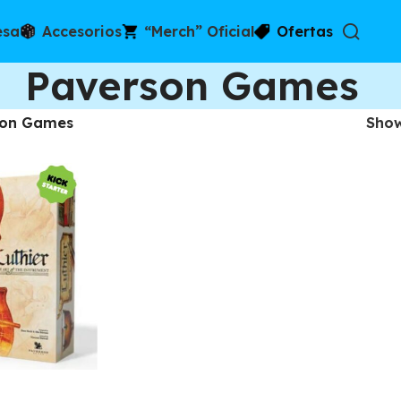
esa
Accesorios
“Merch” Oficial
Ofertas
Paverson Games
son Games
Sho