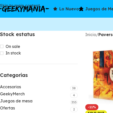
Skip to main content
Lo Nuevo
Juegos de M
Stock estatus
Inicio
/
Paver
On sale
In stock
Categorías
Accesorios
38
GeekyMerch
4
Juegos de mesa
355
-11%
Ofertas
2