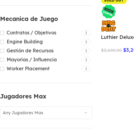
SOLD OUT
Mecanica de Juego
Contratos / Objetivos
1
Luthier Delux
Engine Building
1
“Español”
$
3,
$
3,600.00
Gestión de Recursos
1
Mayorías / Influencia
1
Worker Placement
1
Jugadores Max
Any Jugadores Max