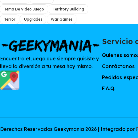
Tema De Video Juego
Territory Building
Terror
Upgrades
War Games
Servicio a
Quienes somo
Encuentra el juego que siempre quisiste y
Contáctanos
lleva la diversión a tu mesa hoy mismo.
Pedidos espec
F.A.Q.
Derechos Reservados Geekymania 2026 | Integrado por