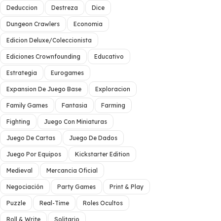
Deduccion
Destreza
Dice
Dungeon Crawlers
Economia
Edicion Deluxe/Coleccionista
Ediciones Crownfounding
Educativo
Estrategia
Eurogames
Expansion De Juego Base
Exploracion
Family Games
Fantasia
Farming
Fighting
Juego Con Miniaturas
Juego De Cartas
Juego De Dados
Juego Por Equipos
Kickstarter Edition
Medieval
Mercancia Oficial
Negociación
Party Games
Print & Play
Puzzle
Real-Time
Roles Ocultos
Roll & Write
Solitario