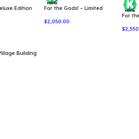
eluxe Edition
For the Gods! – Limited
Edition
For th
$
2,050.00
Editio
$
2,550
illage Building
 Edition)