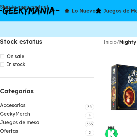
Skip to main content
Lo Nuevo
Juegos de M
Stock estatus
Inicio
/
Mighty
On sale
In stock
Categorías
Accesorios
38
GeekyMerch
4
Juegos de mesa
355
Ofertas
2