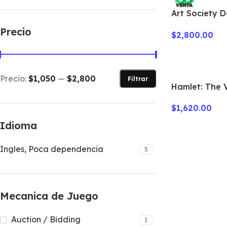
Art Society D
All in
Precio
$
2,800.00
Precio:
$1,050
—
$2,800
Filtrar
Hamlet: The V
Game (Deluxe
$
1,620.00
Idioma
Ingles, Poca dependencia
5
Mecanica de Juego
Auction / Bidding
1