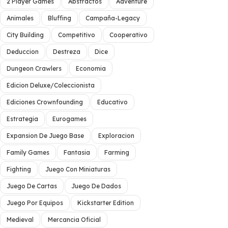
2 Player Games
Abstractos
Adventure
Animales
Bluffing
Campaña-Legacy
City Building
Competitivo
Cooperativo
Deduccion
Destreza
Dice
Dungeon Crawlers
Economia
Edicion Deluxe/Coleccionista
Ediciones Crownfounding
Educativo
Estrategia
Eurogames
Expansion De Juego Base
Exploracion
Family Games
Fantasia
Farming
Fighting
Juego Con Miniaturas
Juego De Cartas
Juego De Dados
Juego Por Equipos
Kickstarter Edition
Medieval
Mercancia Oficial