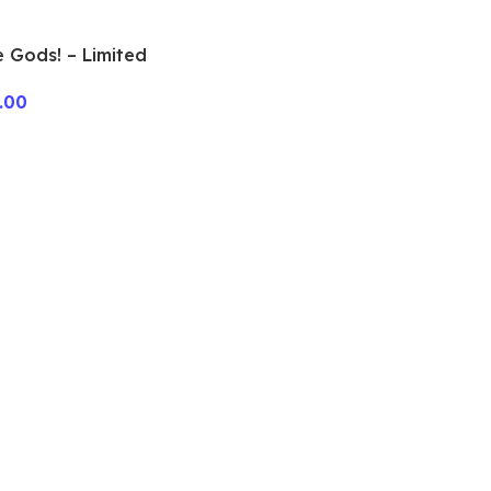
e Gods! – Limited
n + Metal tokens
.00