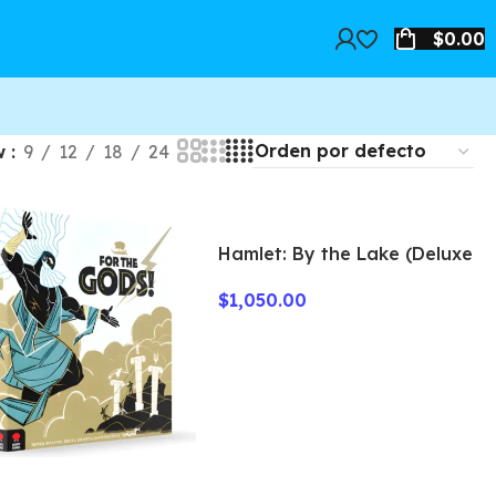
$
0.00
w
9
12
18
24
Hamlet: By the Lake (Deluxe
Edition)
$
1,050.00