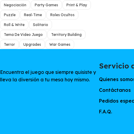
Negociación
Party Games
Print & Play
Puzzle
Real-Time
Roles Ocultos
Roll & Write
Solitario
Tema De Video Juego
Territory Building
Terror
Upgrades
War Games
Servicio a
Encuentra el juego que siempre quisiste y
Quienes somo
lleva la diversión a tu mesa hoy mismo.
Contáctanos
Pedidos espec
F.A.Q.