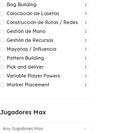
Bag Building
2
Colocación de Losetas
3
Construcción de Rutas / Redes
2
Gestión de Mano
2
Gestión de Recursos
2
Mayorías / Influencia
2
Pattern Building
2
Pick and deliver
2
Variable Player Powers
2
Worker Placement
2
Jugadores Max
Any Jugadores Max