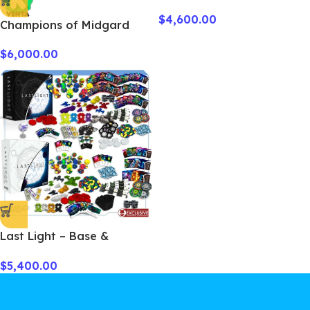
Expansion Deluxe Bundle
$
4,600.00
Champions of Midgard
10th Anniversary Edition
$
6,000.00
Last Light – Base &
Expansion Deluxe Bundle
$
5,400.00
+ Trayz